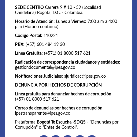
SEDE CENTRO
Carrera 9 # 10 - 59 (Localidad
Candelaria) Bogotá, D.C. - Colombia.
Horario de Atención:
Lunes a Viernes: 7:00 a.m a 4:00
p.m (Horario continuo)
Código Postal:
110221
PBX:
(+57) 601 484 19 30
Línea Gratuita:
(+571) 01 8000 517 621
Radicación de correspondencia ciudadanos y entidades:
gestiondocumental@ipes.gov.co
Notificaciones Judiciales:
sjuridicac@ipes.gov.co
DENUNCIA POR HECHOS DE CORRUPCIÓN
Línea gratuita para denunciar hechos de corrupción
(+57) 01 8000 517 621
Correo de denuncias por hechos de corrupción
ipestransparente@ipes.gov.co
Plataforma
Bogotá Te Escucha -SDQS
- "Denuncias por
Corrupción" o "Entes de Control".