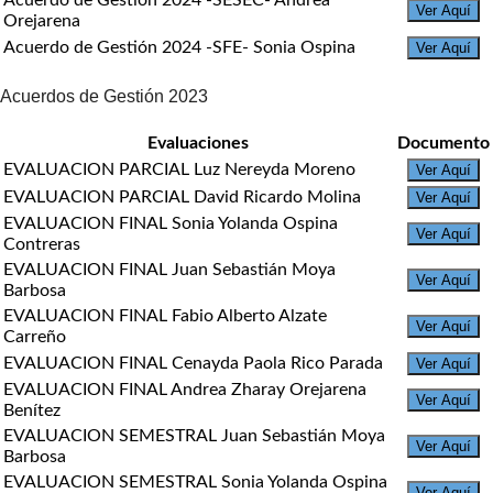
Acuerdo de Gestión 2024 -SESEC- Andrea
Ver Aquí
Orejarena
Acuerdo de Gestión 2024 -SFE- Sonia Ospina
Ver Aquí
Acuerdos de Gestión 2023
Evaluaciones
Documento
EVALUACION PARCIAL Luz Nereyda Moreno
Ver Aquí
EVALUACION PARCIAL David Ricardo Molina
Ver Aquí
EVALUACION FINAL Sonia Yolanda Ospina
Ver Aquí
Contreras
EVALUACION FINAL Juan Sebastián Moya
Ver Aquí
Barbosa
EVALUACION FINAL Fabio Alberto Alzate
Ver Aquí
Carreño
EVALUACION FINAL Cenayda Paola Rico Parada
Ver Aquí
EVALUACION FINAL Andrea Zharay Orejarena
Ver Aquí
Benítez
EVALUACION SEMESTRAL Juan Sebastián Moya
Ver Aquí
Barbosa
EVALUACION SEMESTRAL Sonia Yolanda Ospina
Ver Aquí