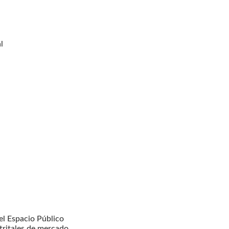
l
l Espacio Público
tritales de mercado