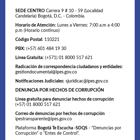
SEDE CENTRO
Carrera 9 # 10 - 59 (Localidad
Candelaria) Bogotá, D.C. - Colombia.
Horario de Atención:
Lunes a Viernes: 7:00 a.m a 4:00
p.m (Horario continuo)
Código Postal:
110221
PBX:
(+57) 601 484 19 30
Línea Gratuita:
(+571) 01 8000 517 621
Radicación de correspondencia ciudadanos y entidades:
gestiondocumental@ipes.gov.co
Notificaciones Judiciales:
sjuridicac@ipes.gov.co
DENUNCIA POR HECHOS DE CORRUPCIÓN
Línea gratuita para denunciar hechos de corrupción
(+57) 01 8000 517 621
Correo de denuncias por hechos de corrupción
ipestransparente@ipes.gov.co
Plataforma
Bogotá Te Escucha -SDQS
- "Denuncias por
Corrupción" o "Entes de Control".