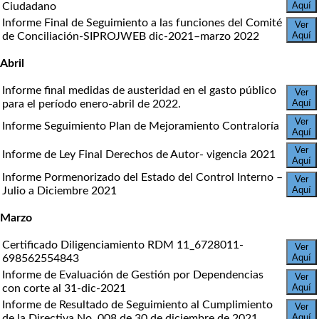
Aquí
Ciudadano
Informe Final de Seguimiento a las funciones del Comité
Ver
Aquí
de Conciliación-SIPROJWEB dic-2021–marzo 2022
Abril
Informe final medidas de austeridad en el gasto público
Ver
Aquí
para el período enero-abril de 2022.
Ver
Informe Seguimiento Plan de Mejoramiento Contraloría
Aquí
Ver
Informe de Ley Final Derechos de Autor- vigencia 2021
Aquí
Informe Pormenorizado del Estado del Control Interno –
Ver
Aquí
Julio a Diciembre 2021
Marzo
Certificado Diligenciamiento RDM 11_6728011-
Ver
Aquí
698562554843
Informe de Evaluación de Gestión por Dependencias
Ver
Aquí
con corte al 31-dic-2021
Informe de Resultado de Seguimiento al Cumplimiento
Ver
Aquí
de la Directiva No. 008 de 30 de diciembre de 2021