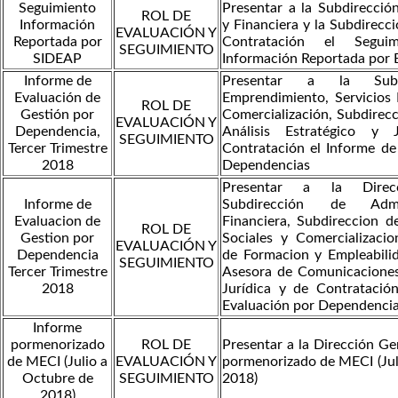
Seguimiento
Presentar a la Subdirección
ROL DE
Información
y Financiera y la Subdirecci
EVALUACIÓN Y
Reportada por
Contratación el Segui
SEGUIMIENTO
SIDEAP
Información Reportada por 
Informe de
Presentar a la Subd
Evaluación de
Emprendimiento, Servicios 
ROL DE
Gestión por
Comercialización, Subdirecc
EVALUACIÓN Y
Dependencia,
Análisis Estratégico y 
SEGUIMIENTO
Tercer Trimestre
Contratación el Informe de
2018
Dependencias
Presentar a la Direcc
Informe de
Subdirección de Admi
Evaluacion de
Financiera, Subdireccion d
ROL DE
Gestion por
Sociales y Comercializacio
EVALUACIÓN Y
Dependencia
de Formacion y Empleabilid
SEGUIMIENTO
Tercer Trimestre
Asesora de Comunicaciones
2018
Jurídica y de Contratació
Evaluación por Dependenci
Informe
pormenorizado
ROL DE
Presentar a la Dirección Ge
de MECI (Julio a
EVALUACIÓN Y
pormenorizado de MECI (Jul
Octubre de
SEGUIMIENTO
2018)
2018)