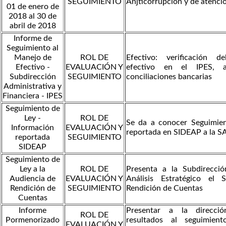
SEGUIMIENTO
Anjticorrupción y de atenci
01 de enero de
2018 al 30 de
abril de 2018
Informe de
Seguimiento al
Manejo de
ROL DE
Efectivo: verificación 
Efectivo -
EVALUACIÓN Y
efectivo en el IPES, 
Subdirección
SEGUIMIENTO
conciliaciones bancarias
Administrativa y
Financiera - IPES
Seguimiento de
Ley -
ROL DE
Se da a conocer Seguimien
Información
EVALUACIÓN Y
reportada en SIDEAP a la S
reportada
SEGUIMIENTO
SIDEAP
Seguimiento de
Ley a la
ROL DE
Presenta a la Subdirecci
Audiencia de
EVALUACIÓN Y
Análisis Estratégico el 
Rendición de
SEGUIMIENTO
Rendición de Cuentas
Cuentas
Informe
Presentar a la direcció
ROL DE
Pormenorizado
resultados al seguimien
EVALUACIÓN Y