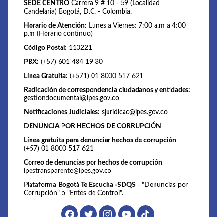
SEDE CENTRO
Carrera 9 # 10 - 59 (Localidad
Candelaria) Bogotá, D.C. - Colombia.
Horario de Atención:
Lunes a Viernes: 7:00 a.m a 4:00
p.m (Horario continuo)
Código Postal:
110221
PBX:
(+57) 601 484 19 30
Línea Gratuita:
(+571) 01 8000 517 621
Radicación de correspondencia ciudadanos y entidades:
gestiondocumental@ipes.gov.co
Notificaciones Judiciales:
sjuridicac@ipes.gov.co
DENUNCIA POR HECHOS DE CORRUPCIÓN
Línea gratuita para denunciar hechos de corrupción
(+57) 01 8000 517 621
Correo de denuncias por hechos de corrupción
ipestransparente@ipes.gov.co
Plataforma
Bogotá Te Escucha -SDQS
- "Denuncias por
Corrupción" o "Entes de Control".