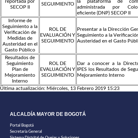
reportada por
la plataforma de comp
SEGUIMIENTO
SECOP II
administrada por Col
eficiente (DNP) SECOP II
Informe de
Seguimiento a la
ROL DE
Presentar a la Dirección Ge
Verificación de
EVALUACIÓN Y
Seguimiento a la Verificaci
Medidas de
SEGUIMIENTO
Austeridad en el Gasto Públ
Austeridad en el
Gasto Público
Resultados de
Seguimiento
ROL DE
Dar a conocer a la Direct
Plan de
EVALUACIÓN Y
IPES los Resultados de Segu
Mejoramiento
SEGUIMIENTO
Mejoramiento Interno
Interno
Última actualización: Miércoles, 13 Febrero 2019 15:23
ALCALDÍA MAYOR DE BOGOTÁ
Portal Bogotá
Secretaría General
Sistema Distrital de Quejas y Soluciones