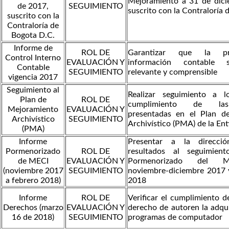
Mejoramiento a 31 de dici
de 2017,
SEGUIMIENTO
suscrito con la Contraloría
suscrito con la
Contraloría de
Bogota D.C.
Informe de
ROL DE
Garantizar que la p
Control Interno
EVALUACIÓN Y
información contable s
Contable
SEGUIMIENTO
relevante y comprensible
vigencia 2017
Seguimiento al
Realizar seguimiento a 
Plan de
ROL DE
cumplimiento de las
Mejoramiento
EVALUACIÓN Y
presentadas en el Plan d
Archivístico
SEGUIMIENTO
Archivístico (PMA) de la En
(PMA)
Informe
Presentar a la direcció
Pormenorizado
ROL DE
resultados al seguimien
de MECI
EVALUACIÓN Y
Pormenorizado del M
(noviembre 2017
SEGUIMIENTO
noviembre-diciembre 2017 
a febrero 2018)
2018
Informe
ROL DE
Verificar el cumplimiento d
Derechos (marzo
EVALUACIÓN Y
derecho de autoren la adqui
16 de 2018)
SEGUIMIENTO
programas de computador