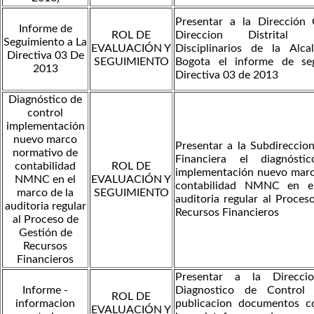
Presentar a la Dirección 
Informe de
ROL DE
Direccion Distrital
Seguimiento a La
EVALUACIÓN Y
Disciplinarios de la Alc
Directiva 03 De
SEGUIMIENTO
Bogota el informe de se
2013
Directiva 03 de 2013
Diagnóstico de
control
implementación
nuevo marco
Presentar a la Subdireccion
normativo de
Financiera el diagnósti
contabilidad
ROL DE
implementación nuevo marc
NMNC en el
EVALUACIÓN Y
contabilidad NMNC en e
marco de la
SEGUIMIENTO
auditoria regular al Proces
auditoria regular
Recursos Financieros
al Proceso de
Gestión de
Recursos
Financieros
Presentar a la Direcci
Informe -
Diagnostico de Control 
ROL DE
informacion
publicacion documentos co
EVALUACIÓN Y