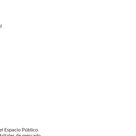
l
l Espacio Público
tritales de mercado