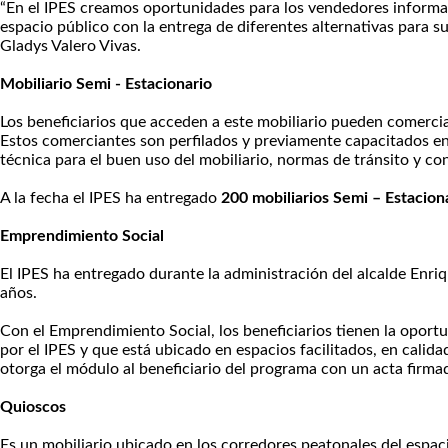
“En el IPES creamos oportunidades para los vendedores informal
espacio público con la entrega de diferentes alternativas para s
Gladys Valero Vivas.
Mobiliario Semi - Estacionario
Los beneficiarios que acceden a este mobiliario pueden comercial
Estos comerciantes son perfilados y previamente capacitados en e
técnica para el buen uso del mobiliario, normas de tránsito y 
A la fecha el IPES ha entregado
200 mobiliarios Semi – Estacion
Emprendimiento Social
El IPES ha entregado durante la administración del alcalde Enri
años.
Con el Emprendimiento Social, los beneficiarios tienen la opo
por el IPES y que está ubicado en espacios facilitados, en calid
otorga el módulo al beneficiario del programa con un acta firma
Quioscos
Es un mobiliario ubicado en los corredores peatonales del espaci