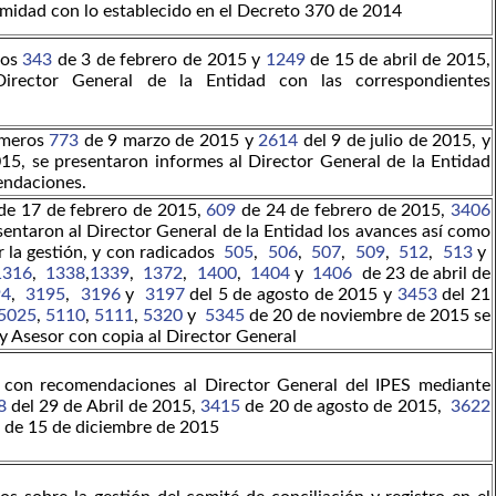
rmidad con lo establecido en el Decreto 370 de 2014
ros
343
de 3 de febrero de 2015 y
1249
de 15 de abril de 2015,
Director General de la Entidad con las correspondientes
úmeros
773
de 9 marzo de 2015 y
2614
del 9 de julio de 2015, y
5, se presentaron informes al Director General de la Entidad
endaciones.
de 17 de febrero de 2015,
609
de 24 de febrero de 2015,
3406
sentaron al Director General de la Entidad los avances así como
 la gestión, y con radicados
505
,
506
,
507
,
509
,
512
,
513
y
1316
,
1338
,
1339
,
1372
,
1400
,
1404
y
1406
de 23 de abril de
94
,
3195
,
3196
y
3197
del 5 de agosto de 2015 y
3453
del 21
5025
,
5110
,
5111
,
5320
y
5345
de 20 de noviembre de 2015 se
y Asesor con copia al Director General
 con recomendaciones al Director General del IPES mediante
8
del 29 de Abril de 2015,
3415
de 20 de agosto de 2015,
3622
de 15 de diciembre de 2015