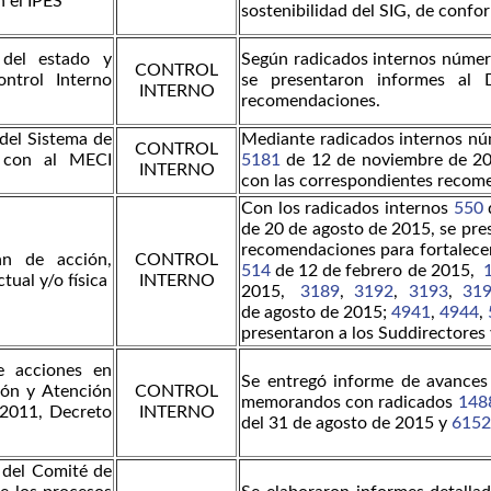
 el IPES
sostenibilidad del SIG, de confo
 del estado y
Según radicados internos núme
CONTROL
ntrol Interno
se presentaron informes al 
INTERNO
recomendaciones.
 del Sistema de
Mediante radicados internos n
CONTROL
e con al MECI
5181
de 12 de noviembre de 201
INTERNO
con las correspondientes recom
Con los radicados internos
550
de 20 de agosto de 2015, se pre
recomendaciones para fortalecer
an de acción,
CONTROL
514
de 12 de febrero de 2015,
tual y/o física
INTERNO
2015,
3189
,
3192
,
3193
,
31
de agosto de 2015;
4941
,
4944
,
presentaron a los Suddirectores 
e acciones en
Se entregó informe de avances
ión y Atención
CONTROL
memorandos con radicados
148
 2011, Decreto
INTERNO
del 31 de agosto de 2015 y
6152
 del Comité de