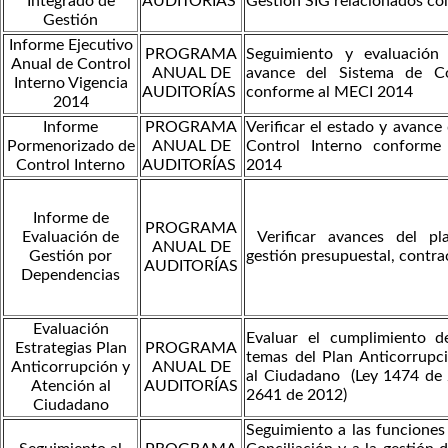
Integrado de
AUDITORÍAS
Gestión SIG relacionados con
Gestión
Informe Ejecutivo
PROGRAMA
Seguimiento y evaluación
Anual de Control
ANUAL DE
avance del Sistema de Co
Interno Vigencia
AUDITORÍAS
conforme al MECI 2014
2014
Informe
PROGRAMA
Verificar el estado y avance
Pormenorizado de
ANUAL DE
Control Interno conform
Control Interno
AUDITORÍAS
2014
Informe de
PROGRAMA
Evaluación de
Verificar avances del pl
ANUAL DE
Gestión por
gestión presupuestal, contrac
AUDITORÍAS
Dependencias
Evaluación
Evaluar el cumplimiento d
Estrategias Plan
PROGRAMA
temas del Plan Anticorrupc
Anticorrupción y
ANUAL DE
al Ciudadano (Ley 1474 de
Atención al
AUDITORÍAS
2641 de 2012)
Ciudadano
Seguimiento a las funciones