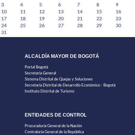
3
4
5
6
7
8
9
10
11
12
13
14
15
16
17
18
19
20
21
22
23
24
25
26
27
28
29
30
31
ALCALDÍA MAYOR DE BOGOTÁ
Portal Bogotá
Secretaría General
Sistema Distrital de Quejas y Soluciones
Secretaría Distrital de Desarrollo Económico - Bogotá
Instituto Distrital de Turismo
ENTIDADES DE CONTROL
Procuraduría General de la Nación
Contraloría General de la República