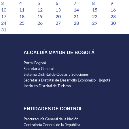
3
4
5
6
7
8
9
10
11
12
13
14
15
16
17
18
19
20
21
22
23
24
25
26
27
28
29
30
31
ALCALDÍA MAYOR DE BOGOTÁ
Portal Bogotá
Secretaría General
Sistema Distrital de Quejas y Soluciones
Secretaría Distrital de Desarrollo Económico - Bogotá
Instituto Distrital de Turismo
ENTIDADES DE CONTROL
Procuraduría General de la Nación
Contraloría General de la República