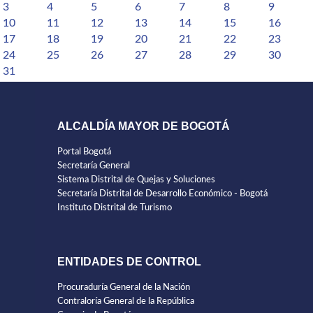
3
4
5
6
7
8
9
10
11
12
13
14
15
16
17
18
19
20
21
22
23
24
25
26
27
28
29
30
31
ALCALDÍA MAYOR DE BOGOTÁ
Portal Bogotá
Secretaría General
Sistema Distrital de Quejas y Soluciones
Secretaría Distrital de Desarrollo Económico - Bogotá
Instituto Distrital de Turismo
ENTIDADES DE CONTROL
Procuraduría General de la Nación
Contraloría General de la República