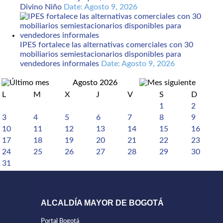
Divino Niño
Date: Agosto 9, 2026
IPES fortalece las alternativas comerciales con 30
mobiliarios semiestacionarios disponibles para
vendedores informales
Date: Agosto 9, 2026
Agosto 2026
L
M
X
J
V
S
D
1
2
3
4
5
6
7
8
9
10
11
12
13
14
15
16
17
18
19
20
21
22
23
24
25
26
27
28
29
30
31
ALCALDÍA MAYOR DE BOGOTÁ
Portal Bogotá