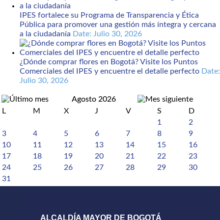
IPES fortalece su Programa de Transparencia y Ética
Pública para promover una gestión más íntegra y cercana
a la ciudadanía
Date: Julio 30, 2026
¿Dónde comprar flores en Bogotá? Visite los Puntos
Comerciales del IPES y encuentre el detalle perfecto
Date:
Julio 30, 2026
Agosto 2026
L
M
X
J
V
S
D
1
2
3
4
5
6
7
8
9
10
11
12
13
14
15
16
17
18
19
20
21
22
23
24
25
26
27
28
29
30
31
ALCALDÍA MAYOR DE BOGOTÁ