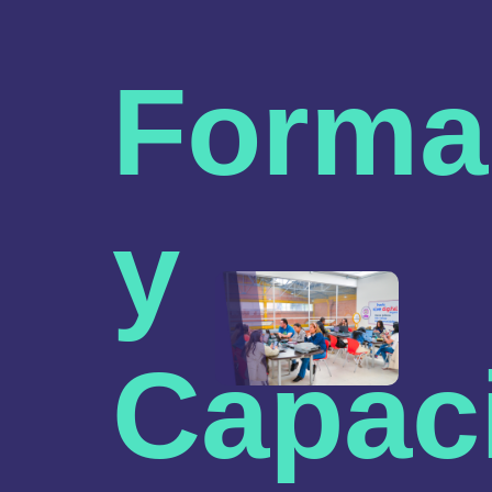
Forma
y
Capac