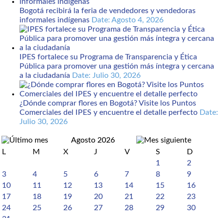
Bogotá recibirá la feria de vendedores y vendedoras
informales indígenas
Date: Agosto 4, 2026
IPES fortalece su Programa de Transparencia y Ética
Pública para promover una gestión más íntegra y cercana
a la ciudadanía
Date: Julio 30, 2026
¿Dónde comprar flores en Bogotá? Visite los Puntos
Comerciales del IPES y encuentre el detalle perfecto
Date:
Julio 30, 2026
Agosto 2026
L
M
X
J
V
S
D
1
2
3
4
5
6
7
8
9
10
11
12
13
14
15
16
17
18
19
20
21
22
23
24
25
26
27
28
29
30