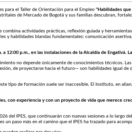
es para el Taller de Orientación para el Empleo
"Habilidades que
tritales de Mercado de Bogotá y sus familias descubran, fortalez
 combina actividades prácticas, reflexión guiada y herramientas 
es y habilidades blandas fundamentales: comunicación asertiva, r
. a 12:00 p.m., en las instalaciones de la Alcaldía de Engativá. L
ndimiento no depende únicamente de conocimientos técnicos. La
sión, de proyectarse hacia el futuro— son habilidades igual de d
te tipo de formación suele ser inaccesible. El Instituto, en alian
es, con experiencia y con un proyecto de vida que merece crec
o 2026 del IPES, que continuarán con nuevas sesiones a lo largo 
es un paso más en el camino que el IPES ha trazado para acompaña