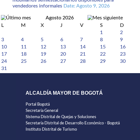
mobiliarios semiestacionarios disponibles para
vendedores informales
Date: Agosto 9, 2026
Agosto 2026
L
M
X
J
V
S
D
1
2
3
4
5
6
7
8
9
10
11
12
13
14
15
16
17
18
19
20
21
22
23
24
25
26
27
28
29
30
31
ALCALDÍA MAYOR DE BOGOTÁ
Portal Bogotá
Secretaría General
Sistema Distrital de Quejas y Soluciones
Secretaría Distrital de Desarrollo Económico - Bogotá
Instituto Distrital de Turismo