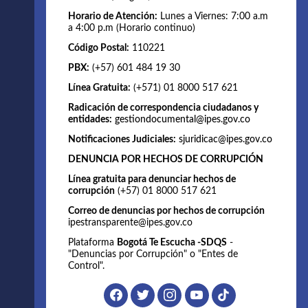
Horario de Atención:
Lunes a Viernes: 7:00 a.m
a 4:00 p.m (Horario continuo)
Código Postal:
110221
PBX:
(+57) 601 484 19 30
Línea Gratuita:
(+571) 01 8000 517 621
Radicación de correspondencia ciudadanos y
entidades:
gestiondocumental@ipes.gov.co
Notificaciones Judiciales:
sjuridicac@ipes.gov.co
DENUNCIA POR HECHOS DE CORRUPCIÓN
Línea gratuita para denunciar hechos de
corrupción
(+57) 01 8000 517 621
Correo de denuncias por hechos de corrupción
ipestransparente@ipes.gov.co
Plataforma
Bogotá Te Escucha -SDQS
-
"Denuncias por Corrupción" o "Entes de
Control".