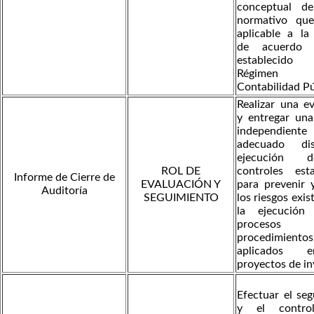
conceptual d
normativo qu
aplicable a la
de acuerdo 
establecido
Régime
Contabilidad Pú
Realizar una e
y entregar una
independiente 
adecuado di
ejecución 
ROL DE
controles esta
Informe de Cierre de
EVALUACIÓN Y
para prevenir 
Auditoría
SEGUIMIENTO
los riesgos exis
la ejecución
proces
procedimientos
aplicados 
proyectos de in
Efectuar el se
y el contro