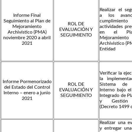
Realizar el se
Informe Final
a los avanc
Seguimiento al Plan de
cumplimiento
ROL DE
Mejoramiento
actividades pr
EVALUACIÓN Y
Archivístico (PMA)
en el Pl
SEGUIMIENTO
noviembre 2020 a abril
Mejoramiento
2021
Archivistico (P
Entidad
Verificar la eje
la implementa
Informe Pormenorizado
ROL DE
Sistema de 
del Estado del Control
EVALUACIÓN Y
Interno bajo e
Interno – enero a junio
SEGUIMIENTO
Integrado de P
2021
y Gestión
(Decreto 1499 
Realizar una e
y entregar una