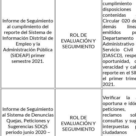
cumplimiento
disposiciones
contenidas
Informe de Seguimiento
Circular 020 d
al cumplimiento del
demás linea
reporte del Sistema de
emitidos 
ROL DE
Información Distrital de
Departamento
EVALUACIÓN Y
Empleo y la
Administrat
SEGUIMIENTO
Administración Pública
Servicio Civil 
(SIDEAP) primer
(DASCD), respe
semestre 2021.
oportunidad, c
veracidad y ca
reporte en el 
el primer trim
2021.
Verificar la 
oportuna e idó
Informe de Seguimiento
peticiones, 
al Sistema de Denuncias
reclamos soli
ROL DE
Quejas, Peticiones y
consultas y su
EVALUACIÓN Y
Sugerencias SDQS
interpuestas
SEGUIMIENTO
periodo junio 2020 –
ciudadanos