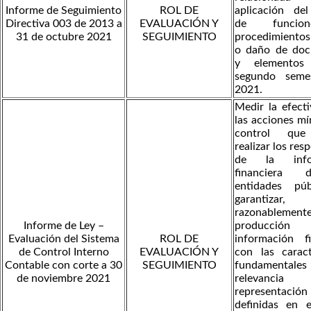
Informe de Seguimiento
ROL DE
aplicación de
Directiva 003 de 2013 a
EVALUACIÓN Y
de funcio
31 de octubre 2021
SEGUIMIENTO
procedimientos
o daño de do
y elementos
segundo seme
2021.
Medir la efect
las acciones m
control que
realizar los res
de la infor
financiera 
entidades pú
garantizar,
razonableme
Informe de Ley –
producci
Evaluación del Sistema
ROL DE
información fi
de Control Interno
EVALUACIÓN Y
con las caract
Contable con corte a 30
SEGUIMIENTO
fundamenta
de noviembre 2021
relevan
representaci
definidas en 