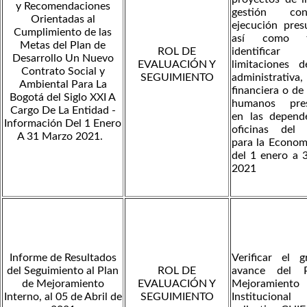
y Recomendaciones
gestión cont
Orientadas al
ejecución pres
Cumplimiento de las
así como ta
Metas del Plan de
ROL DE
identific
Desarrollo Un Nuevo
EVALUACIÓN Y
limitaciones 
Contrato Social y
SEGUIMIENTO
administrativa,
Ambiental Para La
financiera o de
Bogotá del Siglo XXI A
humanos pres
Cargo De La Entidad -
en las depend
Información Del 1 Enero
oficinas del I
A 31 Marzo 2021.
para la Econom
del 1 enero a 
2021
Informe de Resultados
Verificar el 
del Seguimiento al Plan
ROL DE
avance del 
de Mejoramiento
EVALUACIÓN Y
Mejoramiento
Interno, al 05 de Abril de
SEGUIMIENTO
Instituciona