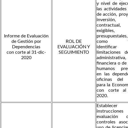
y nivel de eje
las actividades
de acción, pro
inversión, 
contractual,
exigibles, r
Informe de Evaluación
presupuestal
de Gestión por
ROL DE
como tam
Dependencias
EVALUACIÓN Y
identific
con corte al 31-dic-
SEGUIMIENTO
limitaciones 
2020
administrativa,
financiera o de
humanos pres
en las depend
oficinas del I
para la Econom
con corte al
2020.
Establece
instrucciones
evaluación 
controles asoc
uso de licenci