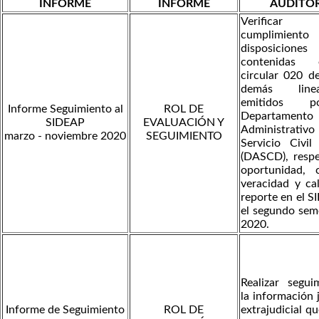
INFORME
INFORME
AUDITOR
Verific
cumplimiento
disposiciones
contenidas
circular 020 d
demás linea
emitidos 
Informe Seguimiento al
ROL DE
Departamento
SIDEAP
EVALUACIÓN Y
Administrat
marzo - noviembre 2020
SEGUIMIENTO
Servicio Civil 
(DASCD), respe
oportunidad, c
veracidad y ca
reporte en el 
el segundo sem
2020.
Realizar segui
la información j
Informe de Seguimiento
ROL DE
extrajudicial qu