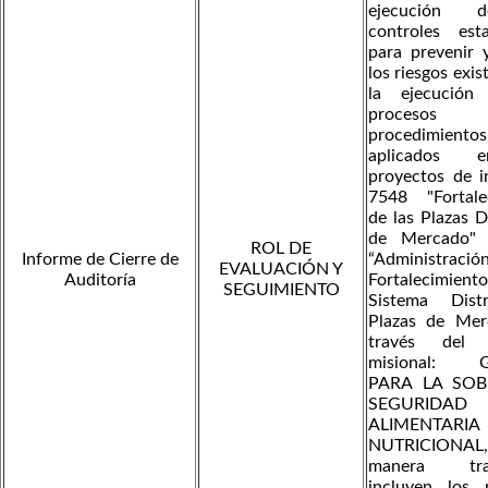
ejecución 
controles esta
para prevenir 
los riesgos exis
la ejecución
proces
procedimientos
aplicados 
proyectos de i
7548 "Fortale
de las Plazas Di
de Mercado"
ROL DE
Informe de Cierre de
“Administra
EVALUACIÓN Y
Auditoría
Fortalecimie
SEGUIMIENTO
Sistema Dist
Plazas de Mer
través del 
misional: G
PARA LA SOB
SEGURIDAD
ALIMENTA
NUTRICIONAL,
manera tran
incluyen los 