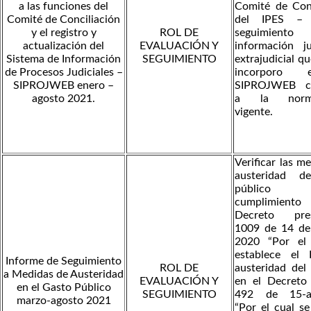
a las funciones del
Comité de Conc
Comité de Conciliación
del IPES – R
y el registro y
ROL DE
seguimient
actualización del
EVALUACIÓN Y
información ju
Sistema de Información
SEGUIMIENTO
extrajudicial qu
de Procesos Judiciales –
incorporo
SIPROJWEB enero –
SIPROJWEB c
agosto 2021.
a la normat
vigente.
Verificar las m
austeridad d
públic
cumplimien
Decreto pres
1009 de 14 de 
2020 “Por el
establece el
Informe de Seguimiento
ROL DE
austeridad del
a Medidas de Austeridad
EVALUACIÓN Y
en el Decreto 
en el Gasto Público
SEGUIMIENTO
492 de 15-a
marzo-agosto 2021
“Por el cual s