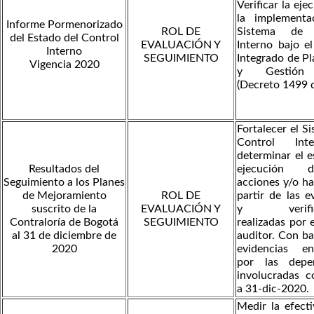
Verificar la eje
la implementa
Informe Pormenorizado
ROL DE
Sistema de 
del Estado del Control
EVALUACIÓN Y
Interno bajo e
Interno
SEGUIMIENTO
Integrado de P
Vigencia 2020
y Gestión
(Decreto 1499 
Fortalecer el S
Control Int
determinar el 
Resultados del
ejecución 
Seguimiento a los Planes
acciones y/o ha
de Mejoramiento
ROL DE
partir de las e
suscrito de la
EVALUACIÓN Y
y verifica
Contraloría de Bogotá
SEGUIMIENTO
realizadas por 
al 31 de diciembre de
auditor. Con ba
2020
evidencias en
por las depe
involucradas c
a 31-dic-2020.
Medir la efect