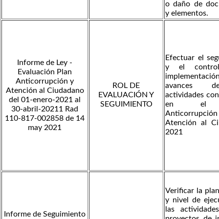
o daño de do
y elementos.
Efectuar el se
Informe de Ley -
y el contro
Evaluación Plan
implementación
Anticorrupción y
ROL DE
avances d
Atención al Ciudadano
EVALUACIÓN Y
actividades co
del 01-enero-2021 al
SEGUIMIENTO
en el 
30-abril-20211 Rad
Anticorrupci
110-817-002858 de 14
Atención al C
may 2021
2021
Verificar la pla
y nivel de eje
las actividade
Informe de Seguimiento
proyectos de i