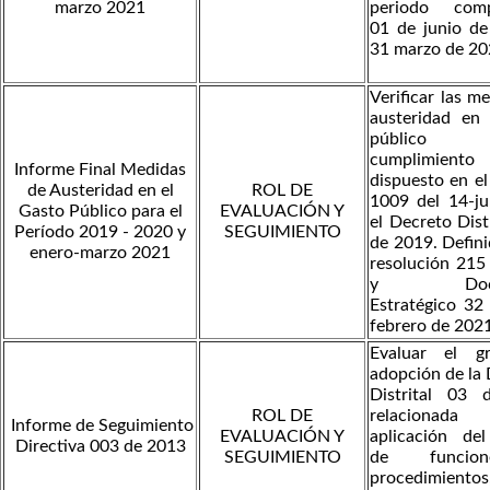
marzo 2021
periodo comp
01 de junio de
31 marzo de 2
Verificar las m
austeridad en 
públic
cumplimient
Informe Final Medidas
dispuesto en e
de Austeridad en el
ROL DE
1009 del 14-ju
Gasto Público para el
EVALUACIÓN Y
el Decreto Dist
Período 2019 - 2020 y
SEGUIMIENTO
de 2019. Defini
enero-marzo 2021
resolución 215
y Docum
Estratégico 32
febrero de 202
Evaluar el g
adopción de la 
Distrital 03
ROL DE
relaciona
Informe de Seguimiento
EVALUACIÓN Y
aplicación de
Directiva 003 de 2013
SEGUIMIENTO
de funcio
procedimientos