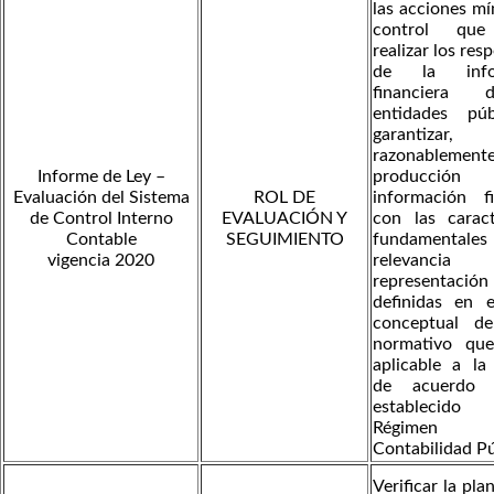
las acciones m
control que
realizar los res
de la infor
financiera 
entidades pú
garantizar,
razonableme
Informe de Ley –
producci
Evaluación del Sistema
ROL DE
información fi
de Control Interno
EVALUACIÓN Y
con las caract
Contable
SEGUIMIENTO
fundamenta
vigencia 2020
relevan
representaci
definidas en 
conceptual d
normativo qu
aplicable a la
de acuerdo 
establecido
Régime
Contabilidad Pú
Verificar la pla