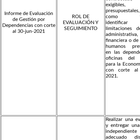
exigibles, r
presupuestal
Informe de Evaluación
ROL DE
como tam
de Gestión por
EVALUACIÓN Y
identific
Dependencias con corte
SEGUIMIENTO
limitaciones 
al 30-jun-2021
administrativa,
financiera o de
humanos pres
en las depend
oficinas del I
para la Econom
con corte al
2021.
Realizar una e
y entregar una
independiente 
adecuado di