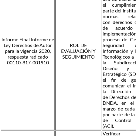
el cumplimie
parte del Instit
normas relac
con derechos d
de acuerd
implementac
Informe Final Informe de
proceso de Ge
Ley Derechos de Autor
ROL DE
Seguridad
para la vigencia 2020,
EVALUACIÓN Y
Información y 
respuesta radicado
SEGUIMIENTO
Tecnológicos a
00110-817-001910
la Subdirec
Diseño y An
Estratégico (S
el fin de ge
comunicar el i
la Dirección 
de Derechos de
DNDA, en el
marzo de cada 
por parte de la
de Control 
(ACI).
Verific