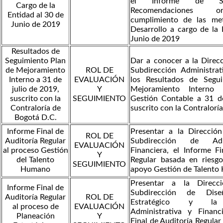
el Informe de Se
Cargo de la
Recomendaciones o
Entidad al 30 de
cumplimiento de las me
Junio de 2019
Desarrollo a cargo de la 
Junio de 2019
Resultados de
Seguimiento Plan
Dar a conocer a la Direcc
de Mejoramiento
ROL DE
Subdirección Administrat
Interno a 31 de
EVALUACIÓN
los Resultados de Segu
julio de 2019,
Y
Mejoramiento Interno
suscrito con la
SEGUIMIENTO
Gestión Contable a 31 d
Contraloría de
suscrito con la Contralorí
Bogotá D.C.
Informe Final de
Presentar a la Direcció
ROL DE
Auditoría Regular
Subdirección de Adm
EVALUACIÓN
al proceso Gestión
Financiera, el Informe Fi
Y
del Talento
Regular basada en riesg
SEGUIMIENTO
Humano
apoyo Gestión de Talent
Presentar a la Direcci
Informe Final de
Subdirección de Dise
Auditoría Regular
ROL DE
Estratégico y la 
al proceso de
EVALUACIÓN
Administrativa y Financ
Planeación
Y
Final de Auditoría Regular