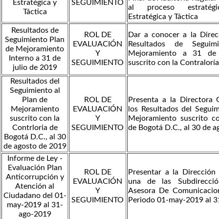
Estratégica y
SEGUIMIENTO
al proceso estratégi
Táctica
Estratégica y Táctica
Resultados de
ROL DE
Dar a conocer a la Direc
Seguimiento Plan
EVALUACIÓN
Resultados de Seguim
de Mejoramiento
Y
Mejoramiento a 31 de 
Interno a 31 de
SEGUIMIENTO
suscrito con la Contralorí
julio de 2019
Resultados del
Seguimiento al
Plan de
ROL DE
Presenta a la Directora 
Mejoramiento
EVALUACIÓN
los Resultados del Seguim
suscrito con la
Y
Mejoramiento suscrito co
Contrloria de
SEGUIMIENTO
de Bogotá D.C., al 30 de a
Bogotá D.C., al 30
de agosto de 2019
Informe de Ley -
Evaluación Plan
ROL DE
Presentar a la Dirección
Anticorrupción y
EVALUACIÓN
una de las Subdirecció
Atención al
Y
Asesora De Comunicacio
Ciudadano del 01-
SEGUIMIENTO
Periodo 01-may-2019 al 
may-2019 al 31-
ago-2019