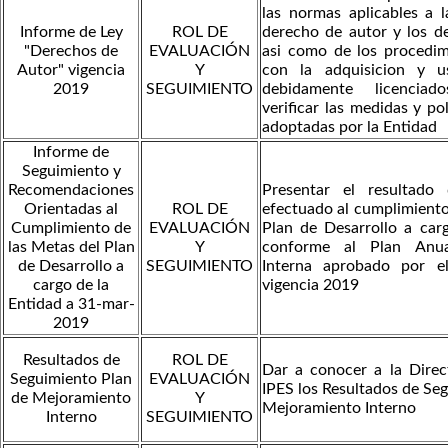
las normas aplicables a l
Informe de Ley
ROL DE
derecho de autor y los d
"Derechos de
EVALUACIÓN
asi como de los procedim
Autor" vigencia
Y
con la adquisicion y u
2019
SEGUIMIENTO
debidamente licencia
verificar las medidas y po
adoptadas por la Entidad
Informe de
Seguimiento y
Recomendaciones
Presentar el resultado 
Orientadas al
ROL DE
efectuado al cumplimiento
Cumplimiento de
EVALUACIÓN
Plan de Desarrollo a carg
las Metas del Plan
Y
conforme al Plan Anua
de Desarrollo a
SEGUIMIENTO
Interna aprobado por e
cargo de la
vigencia 2019
Entidad a 31-mar-
2019
Resultados de
ROL DE
Dar a conocer a la Direc
Seguimiento Plan
EVALUACIÓN
IPES los Resultados de Se
de Mejoramiento
Y
Mejoramiento Interno
Interno
SEGUIMIENTO