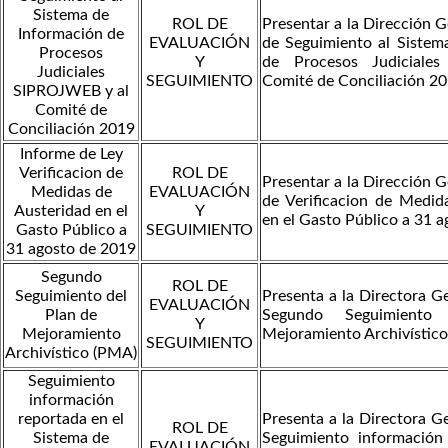
Sistema de
ROL DE
Presentar a la Dirección G
Información de
EVALUACIÓN
de Seguimiento al Sistem
Procesos
Y
de Procesos Judicial
Judiciales
SEGUIMIENTO
Comité de Conciliación 2
SIPROJWEB y al
Comité de
Conciliación 2019
Informe de Ley
Verificacion de
ROL DE
Presentar a la Dirección G
Medidas de
EVALUACIÓN
de Verificacion de Medid
Austeridad en el
Y
en el Gasto Público a 31 
Gasto Público a
SEGUIMIENTO
31 agosto de 2019
Segundo
ROL DE
Seguimiento del
Presenta a la Directora Ge
EVALUACIÓN
Plan de
Segundo Seguimient
Y
Mejoramiento
Mejoramiento Archivístic
SEGUIMIENTO
Archivístico (PMA)
Seguimiento
información
reportada en el
Presenta a la Directora Ge
ROL DE
Sistema de
Seguimiento información
EVALUACIÓN