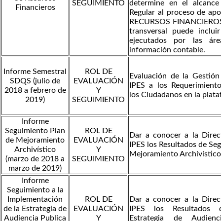
SEGUIMIENTO
determine en el alcance
Financieros
Regular al proceso de a
RECURSOS FINANCIEROS,
transversal puede inclui
ejecutados por las áre
información contable.
Informe Semestral
ROL DE
Evaluación de la Gestión 
SDQS (julio de
EVALUACIÓN
IPES a los Requerimient
2018 a febrero de
Y
los Ciudadanos en la pla
2019)
SEGUIMIENTO
Informe
Seguimiento Plan
ROL DE
Dar a conocer a la Direc
de Mejoramiento
EVALUACIÓN
IPES los Resultados de Se
Archivístico
Y
Mejoramiento Archivístico
(marzo de 2018 a
SEGUIMIENTO
marzo de 2019)
Informe
Seguimiento a la
Implementación
ROL DE
Dar a conocer a la Direc
de la Estrategia de
EVALUACIÓN
IPES los Resultados 
Audiencia Publica
Y
Estrategia de Audien