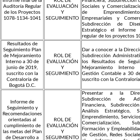
Informe final de la
ROL DE
Financiera, Subdirección 
Auditoría Regular
EVALUACIÓN
Sociales y Comercializaci
de los Proyectos
Y
de Emprendimiento
1078-1134-1041
SEGUIMIENTO
Empresariales y Comerc
Subdirección de Dise
Estratégico el Informe 
regular de los proyectos 
Resultados de
Seguimiento Plan
Dar a conocer a la Direcci
de Mejoramiento
ROL DE
Subdirección Administrati
Interno a 30 de
EVALUACIÓN
los Resultados de Segu
junio de 2019,
Y
Mejoramiento Interno
suscrito con la
SEGUIMIENTO
Gestión Contable a 30 d
Contraloría de
suscrito con la Contralorí
Bogotá D.C.
Presentar a la Direc
Subdirección de Adm
Informe de
Financiera, Subdirecci
Seguimiento y
Análisis Estratégico, 
Recomendaciones
Emprendimiento, Servicios
orientadas al
ROL DE
Comercialización, Su
cumplimiento de
EVALUACIÓN
Formación y Empleabilida
las metas del Plan
Y
de Gestión, Redes Sociale
de Desarrollo a
SEGUIMIENTO