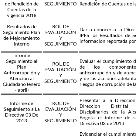
de Rendición de
SEGUIMIENTO
Rendición de Cuentas de l
Cuentas de la
vigencia 2018
Resultados de
ROL DE
Dar a conocer a la Direc
Seguimiento Plan
EVALUACIÓN
IPES los Resultados de S
de Mejoramiento
Y
informacion reportada po
Interno
SEGUIMIENTO
Informe
Seguimiento al
Evaluar el cumplimiento d
ROL DE
Plan
de los component
EVALUACIÓN
Anticorrupción y
anticorrupción y de atenc
Y
Atención al
y de las acciones adelant
SEGUIMIENTO
Ciudadano (enero
riesgos de corrupción de l
- abril)
Presentar a la Direcció
Informe de
ROL DE
Direccion Distrita
Seguimiento a La
EVALUACIÓN
Disciplinarios de la Al
Directiva 03 De
Y
Bogota el informe de s
2013
SEGUIMIENTO
Directiva 03 de 2013
Evidenciar el cumplimiento