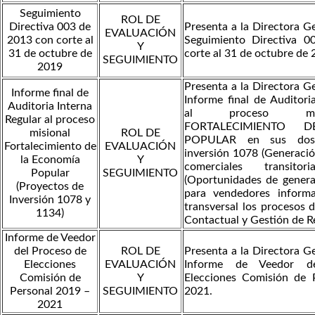
Seguimiento
ROL DE
Directiva 003 de
Presenta a la Directora Ge
EVALUACIÓN
2013 con corte al
Seguimiento Directiva 
Y
31 de octubre de
corte al 31 de octubre de 
SEGUIMIENTO
2019
Presenta a la Directora Ge
Informe final de
Informe final de Auditori
Auditoria Interna
al proceso mis
Regular al proceso
FORTALECIMIENTO 
misional
ROL DE
POPULAR en sus dos
Fortalecimiento de
EVALUACIÓN
inversión 1078 (Generació
la Economía
Y
comerciales transit
Popular
SEGUIMIENTO
(Oportunidades de genera
(Proyectos de
para vendedores informa
Inversión 1078 y
transversal los procesos 
1134)
Contactual y Gestión de Re
Informe de Veedor
del Proceso de
ROL DE
Presenta a la Directora Ge
Elecciones
EVALUACIÓN
Informe de Veedor d
Comisión de
Y
Elecciones Comisión de 
Personal 2019 –
SEGUIMIENTO
2021.
2021