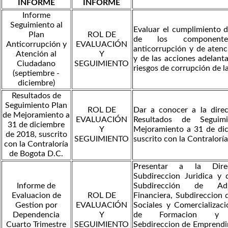
INFORME
INFORME
Informe
Seguimiento al
Evaluar el cumplimiento d
Plan
ROL DE
de los component
Anticorrupción y
EVALUACIÓN
anticorrupción y de atenc
Atención al
Y
y de las acciones adelant
Ciudadano
SEGUIMIENTO
riesgos de corrupción de l
(septiembre -
diciembre)
Resultados de
Seguimiento Plan
ROL DE
Dar a conocer a la direc
de Mejoramiento a
EVALUACIÓN
Resultados de Seguim
31 de diciembre
Y
Mejoramiento a 31 de di
de 2018, suscrito
SEGUIMIENTO
suscrito con la Contralorí
con la Contraloría
de Bogota D.C.
Presentar a la Direc
Subdireccion Juridica y 
Informe de
Subdirección de Adm
Evaluacion de
ROL DE
Financiera, Subdireccion 
Gestion por
EVALUACIÓN
Sociales y Comercializaci
Dependencia
Y
de Formacion y Em
Cuarto Trimestre
SEGUIMIENTO
Sebdireccion de Emprendim