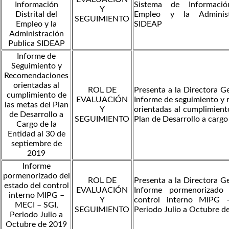
Información
Sistema de Información
Y
Distrital del
Empleo y la Administ
SEGUIMIENTO
Empleo y la
SIDEAP
Administración
Publica SIDEAP
Informe de
Seguimiento y
Recomendaciones
orientadas al
ROL DE
Presenta a la Directora Ge
cumplimiento de
EVALUACIÓN
Informe de seguimiento y
las metas del Plan
Y
orientadas al cumplimient
de Desarrollo a
SEGUIMIENTO
Plan de Desarrollo a cargo
Cargo de la
Entidad al 30 de
septiembre de
2019
Informe
pormenorizado del
ROL DE
Presenta a la Directora Ge
estado del control
EVALUACIÓN
Informe pormenorizado 
interno MIPG –
Y
control interno MIPG
MECI – SGI,
SEGUIMIENTO
Periodo Julio a Octubre d
Periodo Julio a
Octubre de 2019