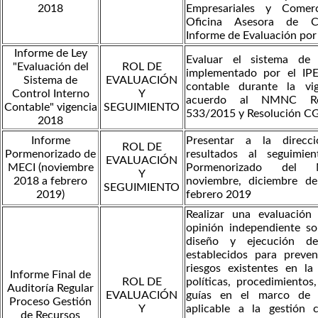
2018
Empresariales y Comerc
Oficina Asesora de Co
Informe de Evaluación po
Informe de Ley
Evaluar el sistema de 
"Evaluación del
ROL DE
implementado por el IPE
Sistema de
EVALUACIÓN
contable durante la vi
Control Interno
Y
acuerdo al NMNC Re
Contable" vigencia
SEGUIMIENTO
533/2015 y Resolución C
2018
Informe
Presentar a la direcci
ROL DE
Pormenorizado de
resultados al seguimie
EVALUACIÓN
MECI (noviembre
Pormenorizado del 
Y
2018 a febrero
noviembre, diciembre d
SEGUIMIENTO
2019)
febrero 2019
Realizar una evaluación
opinión independiente s
diseño y ejecución de
establecidos para preven
riesgos existentes en la
Informe Final de
ROL DE
políticas, procedimientos,
Auditoría Regular
EVALUACIÓN
guías en el marco de l
Proceso Gestión
Y
aplicable a la gestión 
de Recursos