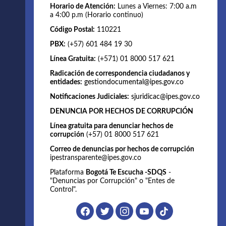
Horario de Atención:
Lunes a Viernes: 7:00 a.m
a 4:00 p.m (Horario continuo)
Código Postal:
110221
PBX:
(+57) 601 484 19 30
Línea Gratuita:
(+571) 01 8000 517 621
Radicación de correspondencia ciudadanos y
entidades:
gestiondocumental@ipes.gov.co
Notificaciones Judiciales:
sjuridicac@ipes.gov.co
DENUNCIA POR HECHOS DE CORRUPCIÓN
Línea gratuita para denunciar hechos de
corrupción
(+57) 01 8000 517 621
Correo de denuncias por hechos de corrupción
ipestransparente@ipes.gov.co
Plataforma
Bogotá Te Escucha -SDQS
-
"Denuncias por Corrupción" o "Entes de
Control".