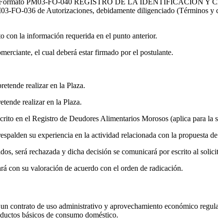
respondiente (Formato PM03-FO-040 REGISTRO DE LA IDENTIFI
36 de Autorizaciones, debidamente diligenciado (Términos y condici
nto con la información requerida en el punto anterior.
ciante, el cual deberá estar firmado por el postulante.
etende realizar en la Plaza.
tende realizar en la Plaza.
crito en el Registro de Deudores Alimentarios Morosos (aplica para la s
espalden su experiencia en la actividad relacionada con la propuesta de
idos, será rechazada y dicha decisión se comunicará por escrito al solic
uará con su valoración de acuerdo con el orden de radicación.
e un contrato de uso administrativo y aprovechamiento económico regula
roductos básicos de consumo doméstico.