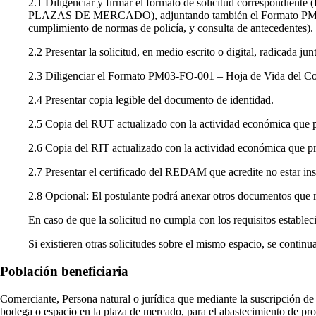
2.1 Diligenciar y firmar el formato de solicitud cor
PLAZAS DE MERCADO), adjuntando también el Formato PM03-FO-0
cumplimiento de normas de policía, y consulta de antecedentes).
2.2 Presentar la solicitud, en medio escrito o digital, radicada ju
2.3 Diligenciar el Formato PM03-FO-001 – Hoja de Vida del Comer
2.4 Presentar copia legible del documento de identidad.
2.5 Copia del RUT actualizado con la actividad económica que pr
2.6 Copia del RIT actualizado con la actividad económica que pre
2.7 Presentar el certificado del REDAM que acredite no estar ins
2.8 Opcional: El postulante podrá anexar otros documentos que r
En caso de que la solicitud no cumpla con los requisitos establec
Si existieren otras solicitudes sobre el mismo espacio, se contin
Población beneficiaria
Comerciante, Persona natural o jurídica que mediante la suscripción d
bodega o espacio en la plaza de mercado, para el abastecimiento de p