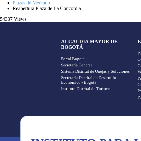
Plazas de Mercado
Reapertura Plaza de La Concordia
54337 Views
ALCALDÍA MAYOR DE
E
BOGOTÁ
P
Portal Bogotá
Co
Secretaría General
C
Sistema Distrital de Quejas y Soluciones
Ve
Secretaría Distrital de Desarrollo
P
Económico - Bogotá
C
Instituto Distrital de Turismo
Po
P