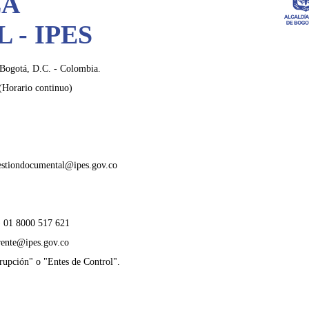
LA
 - IPES
 Bogotá, D.C. - Colombia.
(Horario continuo)
estiondocumental@ipes.gov.co
 01 8000 517 621
rente@ipes.gov.co
upción" o "Entes de Control".