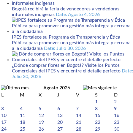
Bogotá recibirá la feria de vendedores y vendedoras
informales indígenas
Date: Agosto 4, 2026
IPES fortalece su Programa de Transparencia y Ética
Pública para promover una gestión más íntegra y cercana
a la ciudadanía
Date: Julio 30, 2026
¿Dónde comprar flores en Bogotá? Visite los Puntos
Comerciales del IPES y encuentre el detalle perfecto
Date:
Julio 30, 2026
Agosto 2026
L
M
X
J
V
S
D
1
2
3
4
5
6
7
8
9
10
11
12
13
14
15
16
17
18
19
20
21
22
23
24
25
26
27
28
29
30