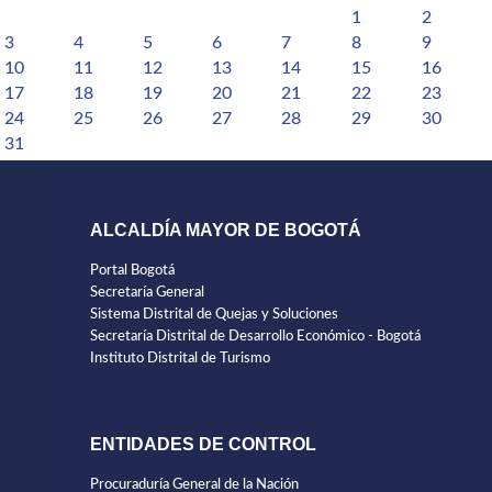
1
2
3
4
5
6
7
8
9
10
11
12
13
14
15
16
17
18
19
20
21
22
23
24
25
26
27
28
29
30
31
ALCALDÍA MAYOR DE BOGOTÁ
Portal Bogotá
Secretaría General
Sistema Distrital de Quejas y Soluciones
Secretaría Distrital de Desarrollo Económico - Bogotá
Instituto Distrital de Turismo
ENTIDADES DE CONTROL
Procuraduría General de la Nación