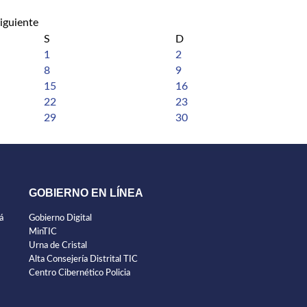
S
D
1
2
8
9
15
16
22
23
29
30
GOBIERNO EN LÍNEA
á
Gobierno Digital
MinTIC
Urna de Cristal
Alta Consejería Distrital TIC
Centro Cibernético Policia