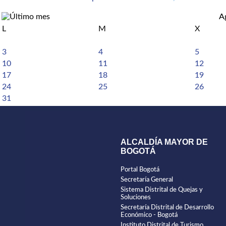
A
L
M
X
3
4
5
10
11
12
17
18
19
24
25
26
31
ALCALDÍA MAYOR DE
BOGOTÁ
Portal Bogotá
Secretaría General
Sistema Distrital de Quejas y
Soluciones
Secretaría Distrital de Desarrollo
Económico - Bogotá
Instituto Distrital de Turismo